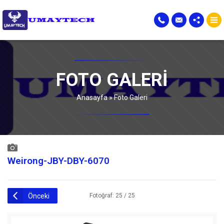
FOTO GALERI
Anasayfa
»
Foto Galeri
Weirong-JBY-DBY-6070
Önceki
Fotoğraf: 25 / 25