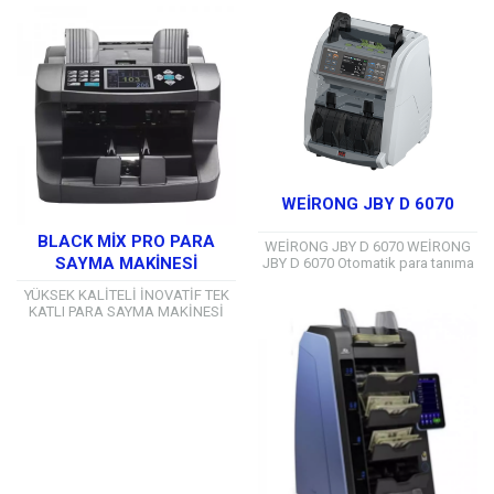
sayabilen bu...
WEİRONG JBY D 6070
BLACK MIX PRO PARA
WEİRONG JBY D 6070 WEİRONG
SAYMA MAKINESI
JBY D 6070 Otomatik para tanıma
özelliği ile kompakt bir
YÜKSEK KALİTELİ İNOVATİF TEK
çift katlı para sayma makinesi’dir.
KATLI PARA SAYMA MAKİNESİ
Eşsiz sayma mekanizması...
5,10,20 Türk lirası gibi piyasada
eskimiş banknotlardaki sayım
performansı sayesinde
rakiplerinden daha...