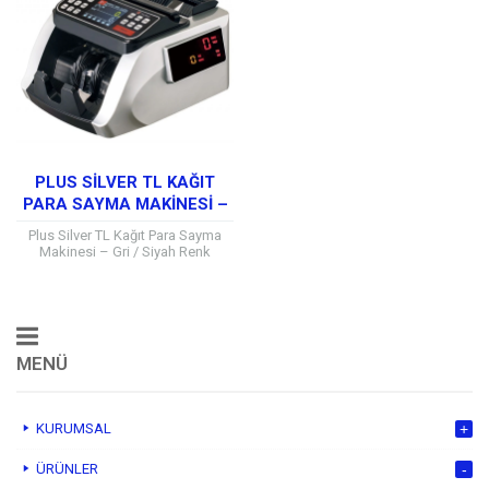
PLUS SILVER TL KAĞIT
PARA SAYMA MAKINESI –
GRI / SIYAH RENK
Plus Silver TL Kağıt Para Sayma
Makinesi – Gri / Siyah Renk
Parasaymamakinesi Plus SilverTL
Kağıt Para Sayma Makinesi – Gri
/...
MENÜ
KURUMSAL
ÜRÜNLER