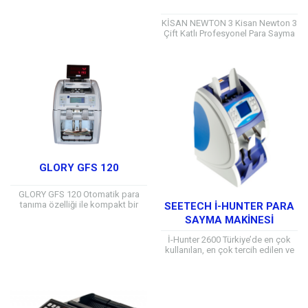
KİSAN NEWTON 3 Kisan Newton 3
Çift Katlı Profesyonel Para Sayma
Makinesi, 20 Farklı Ülke Parası
Sayabilme Özelliği İle Birlikte...
GLORY GFS 120
GLORY GFS 120 Otomatik para
tanıma özelliği ile kompakt bir
SEETECH İ-HUNTER PARA
çift katlı para sayma makinesi’dir.
SAYMA MAKİNESİ
Eşsiz sayma mekanizması ile
yıpranmış banknotlar bile hatasız
İ-Hunter 2600 Türkiye’de en çok
ve redsiz...
kullanılan, en çok tercih edilen ve
en çok güvenilen, para sayma
makinelerinin başında
gelir. Makine karışık haldeki...