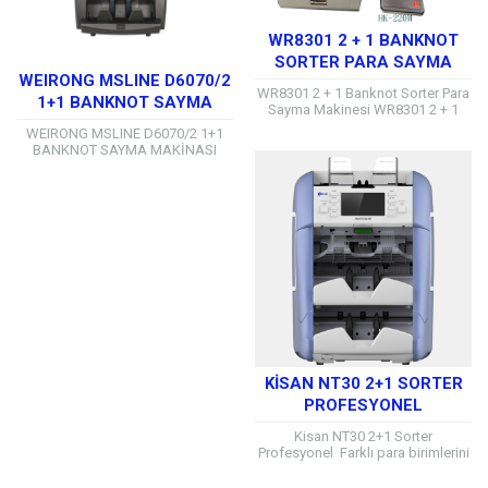
WR8301 2 + 1 BANKNOT
SORTER PARA SAYMA
WEIRONG MSLINE D6070/2
MAKINESI
WR8301 2 + 1 Banknot Sorter Para
1+1 BANKNOT SAYMA
Sayma Makinesi WR8301 2 + 1
MAKİNASI
Cep Banknot Sıralama Makinesi,
WEIRONG MSLINE D6070/2 1+1
etkili banknot sayımı ve...
BANKNOT SAYMA MAKİNASI
WEIRONG 52 Ülke banknotunun
otomatik sayımı, FIT UNFIT ATM
‘ye banknot hazırlama, network...
KISAN NT30 2+1 SORTER
PROFESYONEL
Kisan NT30 2+1 Sorter
Profesyonel Farklı para birimlerini
otomatik olarak tanıyabilen ve
onları hızlı ve güvenilir bir şekilde