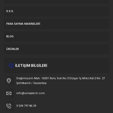
S.S.S.
PARA SAYMA MAKİNELERİ
BLOG
ÜRÜNLER
İLETİŞİM BİLGİLERİ
Müşteri Temsilcisi
Değirmiçem Mah. 16051 Nolu Sok.No:3 Dülger İş Mrkz.Kat:2 No: 27
Şehitkamil / Gaziantep
info@umaytech.com
0 534 797 86 29