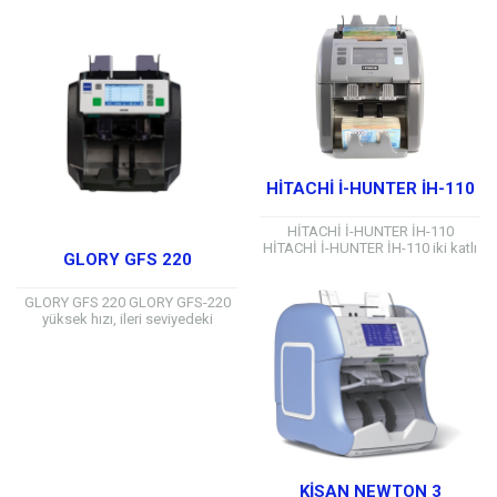
5,10,20 Türk lirası gibi piyasada
CIS F modeli sektörünün önde
eskimiş banknotlardaki sayım...
gelen...
HİTACHİ İ-HUNTER İH-110
HİTACHİ İ-HUNTER İH-110
HİTACHİ İ-HUNTER İH-110 iki katlı
GLORY GFS 220
karışık ve otomatik olarak sayım
yapabilme özelliğine sahip
profesyonel bir para sayma...
GLORY GFS 220 GLORY GFS-220
yüksek hızı, ileri seviyedeki
banknot uygunluk kontrolü
(uygun-fersude ayrımı) ve şüpheli
para tespit kabiliyeti ile...
KİSAN NEWTON 3