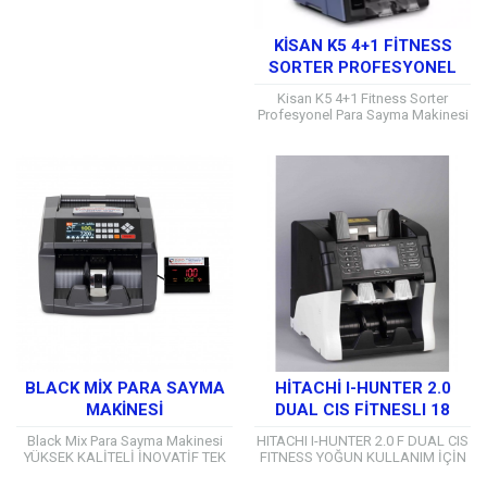
KISAN K5 4+1 FITNESS
SORTER PROFESYONEL
PARA SAYMA MAKINESI
Kisan K5 4+1 Fitness Sorter
Profesyonel Para Sayma Makinesi
Günümüzde finansal işlemler ve
nakit yönetimi, hız ve verimlilik
üzerine kurulu...
BLACK MIX PARA SAYMA
HITACHI I-HUNTER 2.0
MAKINESI
DUAL CIS FITNESLI 18
ÜLKE KOMBINASYONLU
Black Mix Para Sayma Makinesi
HITACHI I-HUNTER 2.0 F DUAL CIS
PARA SAYMA MAKINESI
YÜKSEK KALİTELİ İNOVATİF TEK
FITNESS YOĞUN KULLANIM İÇİN
KATLI PARA SAYMA MAKİNESİ
TASARLANDI I-HUNTER 2.0 DUAL