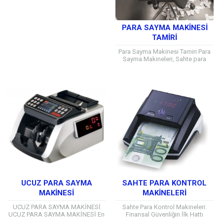
faaliyet...
PARA SAYMA MAKINESI
TAMIRI
Para Sayma Makinesi Tamiri Para
Sayma Makineleri, Sahte para
dedektörleri ve Bozuk para sayma
makineleri sektöründe satış ve
teknik servis...
UCUZ PARA SAYMA
SAHTE PARA KONTROL
MAKİNESİ
MAKINELERI
UCUZ PARA SAYMA MAKİNESİ
Sahte Para Kontrol Makineleri:
UCUZ PARA SAYMA MAKİNESİ En
Finansal Güvenliğin İlk Hattı