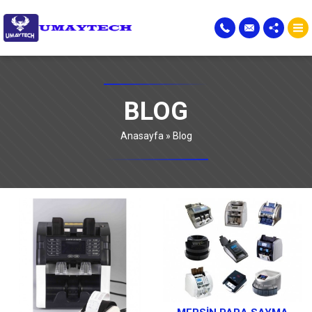
BLOG
Anasayfa
»
Blog