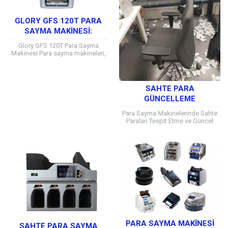
GLORY GFS 120T PARA
SAYMA MAKINESI:
İŞLETMELER İÇIN HIZLI VE
Glory GFS 120T Para Sayma
GÜVENLI NAKIT YÖNETIMI
Makinesi Para sayma makineleri,
işletmelerin günlük nakit akışlarını
doğru ve verimli bir şekilde
yönetmeleri için...
SAHTE PARA
GÜNCELLEME
Para Sayma Makinelerinde Sahte
Paraları Tespit Etme ve Güncel
Teknolojiler Günümüzde para
sayma makineleri, hem zamandan
tasarruf etmek hem de...
PARA SAYMA MAKİNESİ
SAHTE PARA SAYMA