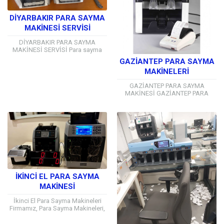
DİYARBAKIR PARA SAYMA
MAKİNESİ SERVİSİ
DİYARBAKIR PARA SAYMA
MAKİNESİ SERVİSİ Para sayma
makinesi ofis kullanımı için ideal
GAZİANTEP PARA SAYMA
güvenlik ve zaman kazanımı
MAKİNELERİ
sağlayan önemli araçları arasında
yer...
GAZİANTEP PARA SAYMA
MAKİNESİ GAZİANTEP PARA
SAYMA MAKİNESİ Para sayma
makinesi ofis kullanımı için ideal
güvenlik ve zaman kazanımı
sağlayan önemli...
İKINCI EL PARA SAYMA
MAKINESI
İkinci El Para Sayma Makineleri
Firmamız, Para Sayma Makineleri,
sıfır ürünlerde olduğu gibi ikinci el
ürünlerde de aynı ciddiyetle