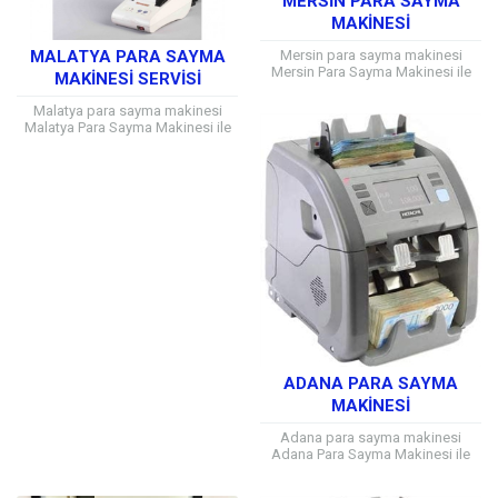
MERSIN PARA SAYMA
MAKINESI
MALATYA PARA SAYMA
Mersin para sayma makinesi
Mersin Para Sayma Makinesi ile
MAKINESI SERVISI
Her Marka ve Model için Teknik
Servis Hizmeti Alabilirsiniz Mersin
Malatya para sayma makinesi
ve...
Malatya Para Sayma Makinesi ile
Her Marka ve Model için Teknik
Servis Hizmeti Alabilirsiniz Mersin
ve...
ADANA PARA SAYMA
MAKINESI
Adana para sayma makinesi
Adana Para Sayma Makinesi ile
Her Marka ve Model için Teknik
Servis Hizmeti Alabilirsiniz Adana