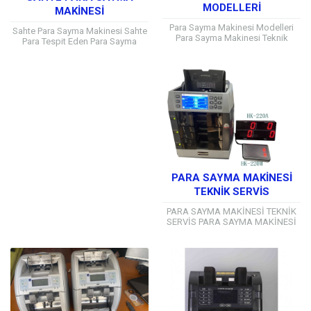
MODELLERİ
MAKİNESİ
Para Sayma Makinesi Modelleri
Sahte Para Sayma Makinesi Sahte
Para Sayma Makinesi Teknik
Para Tespit Eden Para Sayma
Servis Hizmeti Para Sayma
Makineleri: İşletmenizi Güvende
Makinesi almaya karar
Tutun İş dünyasında nakit işlemler,
verdiğinizde geriye hangi model ve
özellikle perakende...
özelliklerde...
PARA SAYMA MAKİNESİ
TEKNİK SERVİS
PARA SAYMA MAKİNESİ TEKNİK
SERVİS PARA SAYMA MAKİNESİ
TEKNİK SERVİS Para Sayma
Makineleri, Sahte para
dedektörleri ve Bozuk para
sayma...