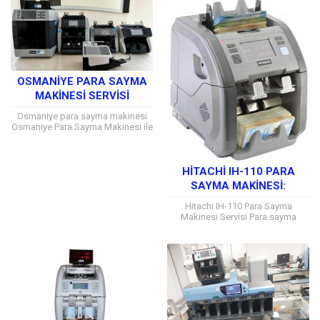
ve...
OSMANIYE PARA SAYMA
MAKINESI SERVISI
Osmaniye para sayma makinesi
Osmaniye Para Sayma Makinesi ile
Her Marka ve Model için Teknik
Servis Hizmeti Alabilirsiniz
Osmaniye ve...
HITACHI IH-110 PARA
SAYMA MAKINESI:
GÜVENLI VE HIZLI NAKIT
Hitachi IH-110 Para Sayma
SAYMA ÇÖZÜMÜ
Makinesi Servisi Para sayma
makineleri, her ölçekten işletme
için hayati önem taşır. Özellikle
nakit işlemlerinin yoğun...