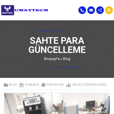
SAHTE PARA
GÜNCELLEME
Anasayfa
»
Blog
BLOG
19 ARALIK
YORUM YOK
180 KEZ GÖRÜNTÜLENDI