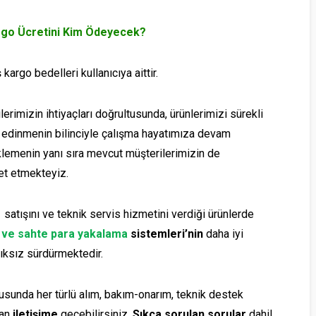
rgo Ücretini Kim Ödeyecek?
 kargo bedelleri kullanıcıya aittir.
rimizin ihtiyaçları doğrultusunda, ürünlerimizi sürekli
e edinmenin bilinciyle çalışma hayatımıza devam
klemenin yanı sıra mevcut müşterilerimizin de
et etmekteyiz.
 satışını ve teknik servis hizmetini verdiği ürünlerde
 ve sahte para yakalama
sistemleri’nin
daha iyi
lıksız sürdürmektedir.
sunda her türlü alım, bakım-onarım, teknik destek
man
iletişime
geçebilirsiniz.
Sıkça sorulan sorular
dahil