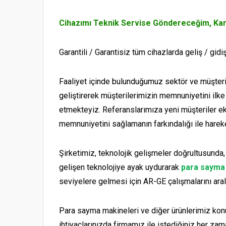
Cihazımı Teknik Servise Göndereceğim, Ka
Garantili / Garantisiz tüm cihazlarda geliş / gidiş
Faaliyet içinde bulunduğumuz sektör ve müşterile
geliştirerek müşterilerimizin memnuniyetini ilk
etmekteyiz. Referanslarımıza yeni müşteriler e
Müşteri Temsilcisi
memnuniyetini sağlamanın farkındalığı ile harek
Şirketimiz, teknolojik gelişmeler doğrultusunda,
gelişen teknolojiye ayak uydurarak
para sayma
seviyelere gelmesi için AR-GE çalışmalarını ara
Para sayma makineleri ve diğer ürünlerimiz konu
Cevap Yaz
ihtiyaçlarınızda firmamız ile istediğiniz her za