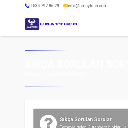
0 534 797 86 29
info@umaytech.com
SIKÇA SORULAN SOR
Anasayfa
»
Sıkça Sorulan Sorular
Sıkça Sorulan Sorular
Temayla gelen Gutenberg blokları ile 