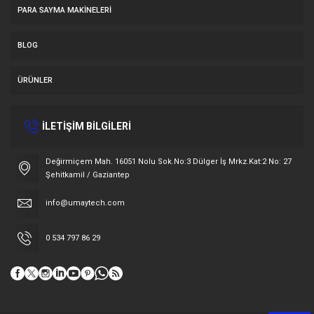
PARA SAYMA MAKİNELERİ
BLOG
ÜRÜNLER
İLETİŞİM BİLGİLERİ
Müşteri Temsilcisi
Değirmiçem Mah. 16051 Nolu Sok.No:3 Dülger İş Mrkz.Kat:2 No: 27
Şehitkamil / Gaziantep
info@umaytech.com
0 534 797 86 29
Cevap Yaz