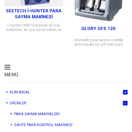
SEETECH İ-HUNTER PARA
SAYMA MAKİNESİ
İ-Hunter 2600 Türkiye’de en çok
GLORY GFS 120
kullanılan, en çok tercih edilen ve
en çok güvenilen, para sayma
makinelerinin başında
Otomatik para tanıma özelliği
gelir. Makine karışık haldeki...
ile kompakt bir çift katlı para
sayma makinesi’dir. Eşsiz sayma
mekanizması ile yıpranmış
banknotlar bile hatasız ve redsiz
sayılmaktadır. Dual Cıs...
MENÜ
KURUMSAL
ÜRÜNLER
PARA SAYMA MAKİNELERİ
SAHTE PARA KONTROL MAKİNESİ