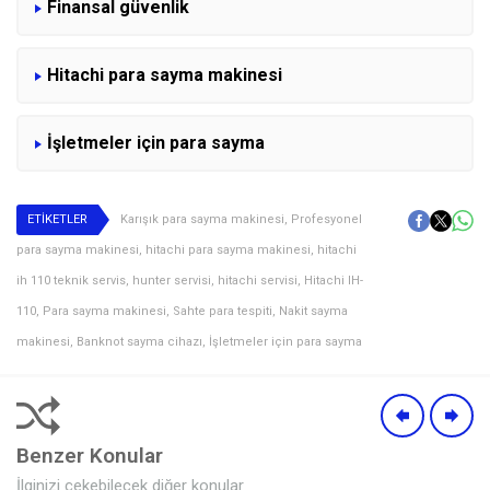
Finansal güvenlik
Hitachi para sayma makinesi
İşletmeler için para sayma
ETİKETLER
Karışık para sayma makinesi​
,
Profesyonel
para sayma makinesi​
,
hitachi para sayma makinesi
,
hitachi
ih 110 teknik servis
,
hunter servisi
,
hitachi servisi
,
Hitachi IH-
110
,
Para sayma makinesi
,
Sahte para tespiti
,
Nakit sayma
makinesi
,
Banknot sayma cihazı
,
İşletmeler için para sayma
Benzer Konular
İlginizi çekebilecek diğer konular