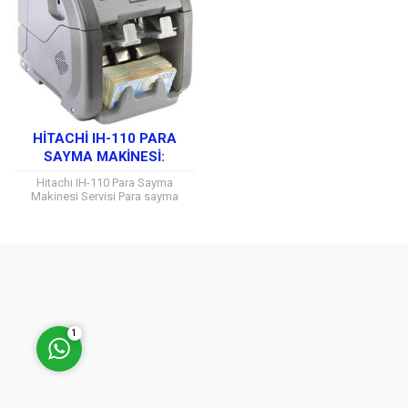
Müşteri Temsilcisi
HITACHI IH-110 PARA
SAYMA MAKINESI:
GÜVENLI VE HIZLI NAKIT
Hitachi IH-110 Para Sayma
SAYMA ÇÖZÜMÜ
Makinesi Servisi Para sayma
makineleri, her ölçekten işletme
için hayati önem taşır. Özellikle
nakit işlemlerinin yoğun...
Cevap Yaz
1