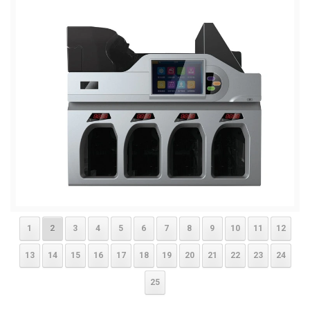
1
2
3
4
5
6
7
8
9
10
11
12
13
14
15
16
17
18
19
20
21
22
23
24
25