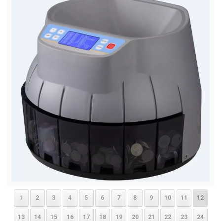
1
2
3
4
5
6
7
8
9
10
11
12
13
14
15
16
17
18
19
20
21
22
23
24