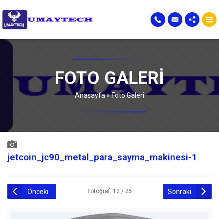
FOTO GALERI
Anasayfa
»
Foto Galeri
jetcoin_jc90_metal_para_sayma_makinesi-1
Önceki
Sonraki
Fotoğraf: 12 / 25