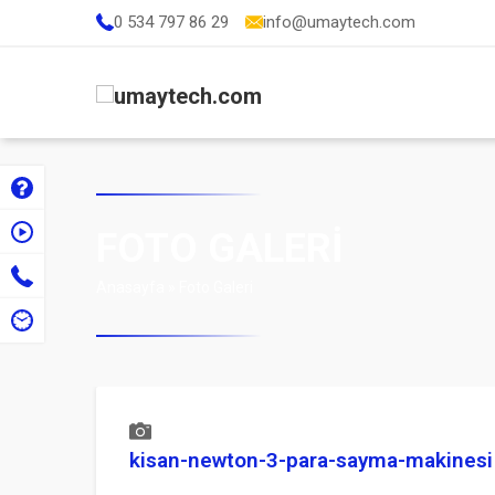
0 534 797 86 29
info@umaytech.com
FOTO GALERI
Anasayfa
»
Foto Galeri
kisan-newton-3-para-sayma-makinesi