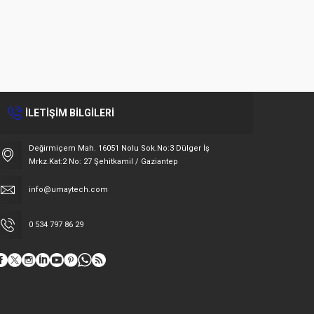
İLETİŞİM BİLGİLERİ
Değirmiçem Mah. 16051 Nolu Sok.No:3 Dülger İş
Mrkz.Kat:2 No: 27 Şehitkamil / Gaziantep
info@umaytech.com
0 534 797 86 29