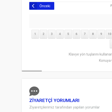
Önceki
F
1
2
3
4
5
6
7
8
9
10
Klavye yön tuşlarını kullana
Konuya 
ZİYARETÇİ YORUMLARI
Ziyaretçilerimiz tarafından yapılan yorumlar