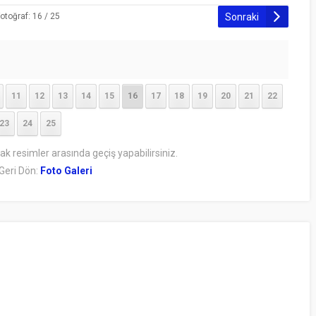
Sonraki
otoğraf: 16 / 25
11
12
13
14
15
16
17
18
19
20
21
22
23
24
25
rak resimler arasında geçiş yapabilirsiniz.
Geri Dön:
Foto Galeri