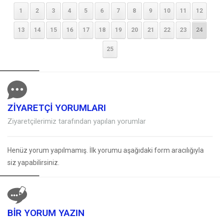
1
2
3
4
5
6
7
8
9
10
11
12
13
14
15
16
17
18
19
20
21
22
23
24
25
ZİYARETÇİ YORUMLARI
Ziyaretçilerimiz tarafından yapılan yorumlar
Henüz yorum yapılmamış. İlk yorumu aşağıdaki form aracılığıyla
siz yapabilirsiniz.
BİR YORUM YAZIN