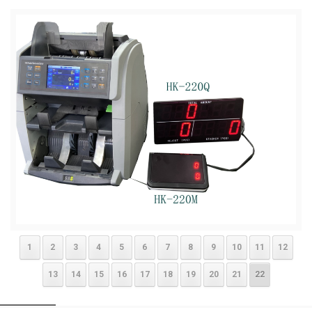
1
2
3
4
5
6
7
8
9
10
11
12
13
14
15
16
17
18
19
20
21
22