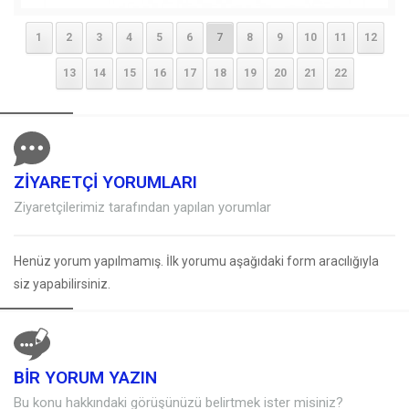
1
2
3
4
5
6
7
8
9
10
11
12
13
14
15
16
17
18
19
20
21
22
ZİYARETÇİ YORUMLARI
Ziyaretçilerimiz tarafından yapılan yorumlar
Henüz yorum yapılmamış. İlk yorumu aşağıdaki form aracılığıyla
siz yapabilirsiniz.
BİR YORUM YAZIN
Müşteri Temsilcisi
Bu konu hakkındaki görüşünüzü belirtmek ister misiniz?