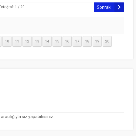
Sonraki
Fotoğraf: 1 / 20
10
11
12
13
14
15
16
17
18
19
20
cılığıyla siz yapabilirsiniz.