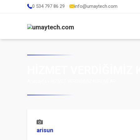
0 534 797 86 29
info@umaytech.com
HİZMET VERDİĞİMİZ
Anasayfa
»
HİZMET VERDİĞİMİZ KURUMLAR
arisun