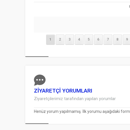
1
2
3
4
5
6
7
8
9
ZİYARETÇİ YORUMLARI
Ziyaretçilerimiz tarafından yapılan yorumlar
Henüz yorum yapılmamış. İlk yorumu aşağıdaki form ara