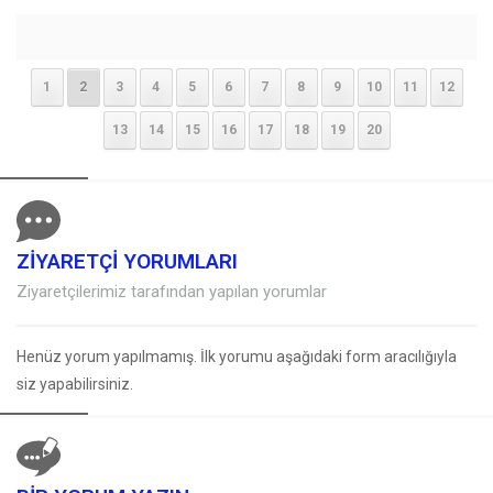
1
2
3
4
5
6
7
8
9
10
11
12
13
14
15
16
17
18
19
20
ZİYARETÇİ YORUMLARI
Ziyaretçilerimiz tarafından yapılan yorumlar
Henüz yorum yapılmamış. İlk yorumu aşağıdaki form aracılığıyla
siz yapabilirsiniz.