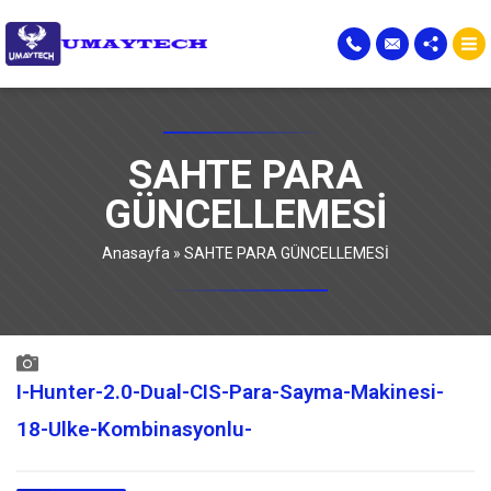
SAHTE PARA
GÜNCELLEMESİ
Anasayfa
»
SAHTE PARA GÜNCELLEMESİ
I-Hunter-2.0-Dual-CIS-Para-Sayma-Makinesi-
18-Ulke-Kombinasyonlu-