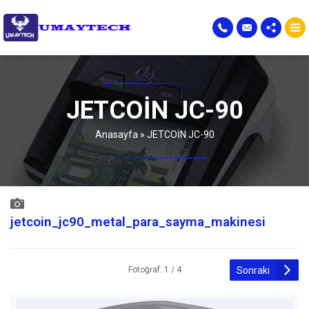
JETCOİN JC-90
Anasayfa
»
JETCOİN JC-90
jetcoin_jc90_metal_para_sayma_makinesi
Sonraki
Fotoğraf: 1 / 4