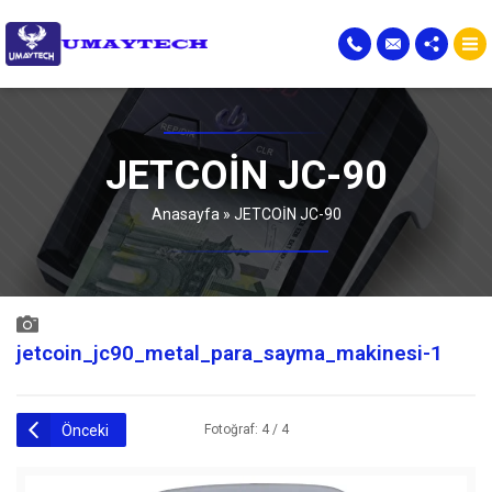
JETCOİN JC-90
Anasayfa
»
JETCOİN JC-90
jetcoin_jc90_metal_para_sayma_makinesi-1
Önceki
Fotoğraf: 4 / 4