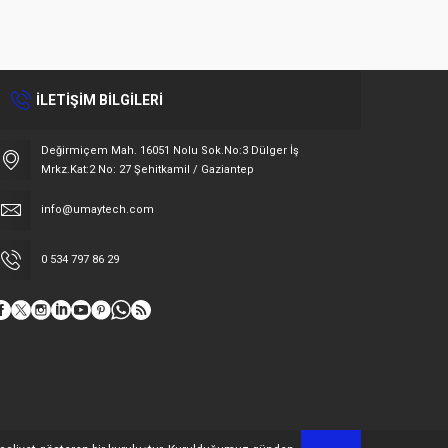
İLETİŞİM BİLGİLERİ
Değirmiçem Mah. 16051 Nolu Sok.No:3 Dülger İş
Mrkz.Kat:2 No: 27 Şehitkamil / Gaziantep
info@umaytech.com
0 534 797 86 29