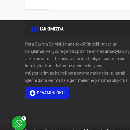
HAKKIMIZDA
Müşteri Temsilcisi
Para Sayma Servisi, finans sektöründeki ihtiyaçları
karşılamak ve iş süreçlerini optimize etmek amacıyla 20 yı
aşkın bir süredir teknoloji alanında faaliyet gösteren bir
kuruluştur. Kurulduğumuz günden bu yana,
müşterilerimize kaliteli para sayma makineleri sunarak
işlerini daha verimli hale getirmelerine yardımcı oluyoruz.
DEVAMINI OKU
Cevap Yaz
1