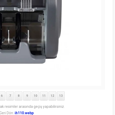
6
7
8
9
10
11
12
13
rak resimler arasında geçiş yapabilirsiniz.
Geri Dön:
ih110.webp