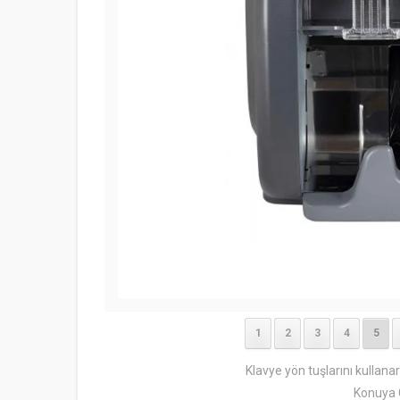
1
2
3
4
5
Klavye yön tuşlarını kullana
Konuya 