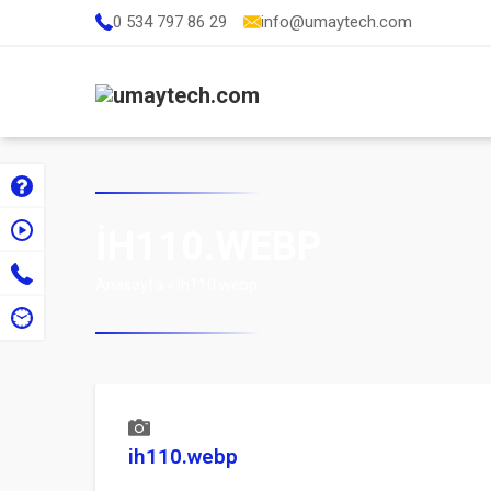
0 534 797 86 29
info@umaytech.com
IH110.WEBP
Anasayfa
»
ih110.webp
ih110.webp