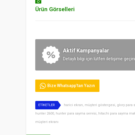
Ürün Görselleri
Aktif Kampanyalar
Detaylı bilgi için lütfen iletişime geçin
Bize Whatsapp’tan Yazın
ETİKETLER
harici ekran
,
müşteri göstergesi
,
glory para
hunter 2600
,
hunter para sayma servisi
,
hitachi para sayma ma
müşteri ekranı