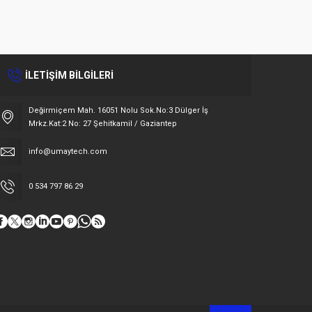
İLETİŞİM BİLGİLERİ
Değirmiçem Mah. 16051 Nolu Sok.No:3 Dülger İş
Mrkz.Kat:2 No: 27 Şehitkamil / Gaziantep
info@umaytech.com
0 534 797 86 29