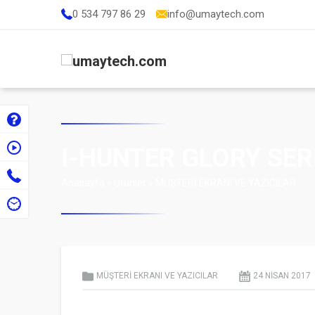
0 534 797 86 29
info@umaytech.com
I-HUNTER GLORY SER
Anasayfa
»
Ürünler
»
MÜŞTERİ EKRANI VE YAZICILAR
MÜŞTERİ EKRANI VE YAZICILAR
24 NISAN
2017