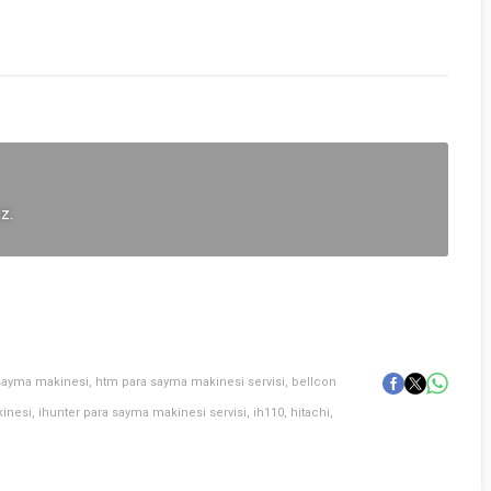
iz.
 sayma makinesi
,
htm para sayma makinesi servisi
,
bellcon
kinesi
,
ihunter para sayma makinesi servisi
,
ih110
,
hitachi
,