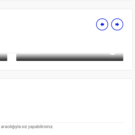
HITACHI SERISI HARICI MÜŞTERI
EKRANI
cılığıyla siz yapabilirsiniz.