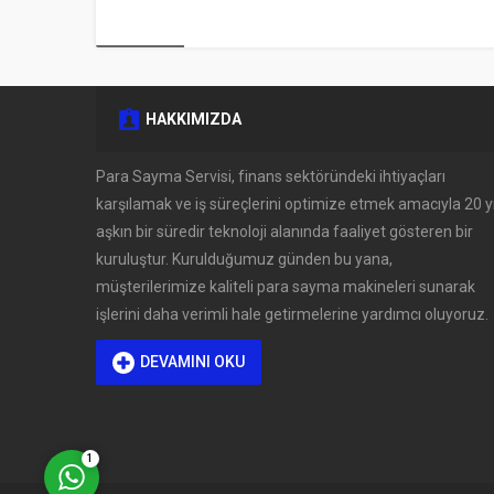
HAKKIMIZDA
Müşteri Temsilcisi
Para Sayma Servisi, finans sektöründeki ihtiyaçları
karşılamak ve iş süreçlerini optimize etmek amacıyla 20 yı
aşkın bir süredir teknoloji alanında faaliyet gösteren bir
kuruluştur. Kurulduğumuz günden bu yana,
müşterilerimize kaliteli para sayma makineleri sunarak
işlerini daha verimli hale getirmelerine yardımcı oluyoruz.
DEVAMINI OKU
Cevap Yaz
1