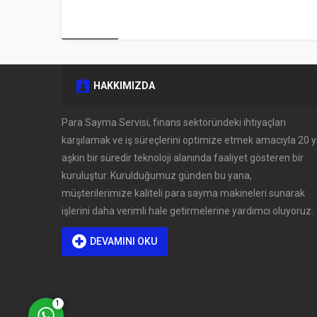
HAKKIMIZDA
Müşteri Temsilcisi
Para Sayma Servisi, finans sektöründeki ihtiyaçları
karşılamak ve iş süreçlerini optimize etmek amacıyla 20 yı
aşkın bir süredir teknoloji alanında faaliyet gösteren bir
kuruluştur. Kurulduğumuz günden bu yana,
müşterilerimize kaliteli para sayma makineleri sunarak
işlerini daha verimli hale getirmelerine yardımcı oluyoruz.
DEVAMINI OKU
Cevap Yaz
1