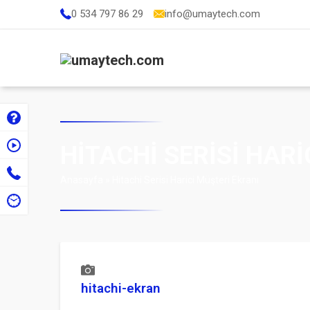
0 534 797 86 29
info@umaytech.com
HITACHI SERISI HARI
Anasayfa
»
Hitachi Serisi Harici Müşteri Ekranı
hitachi-ekran