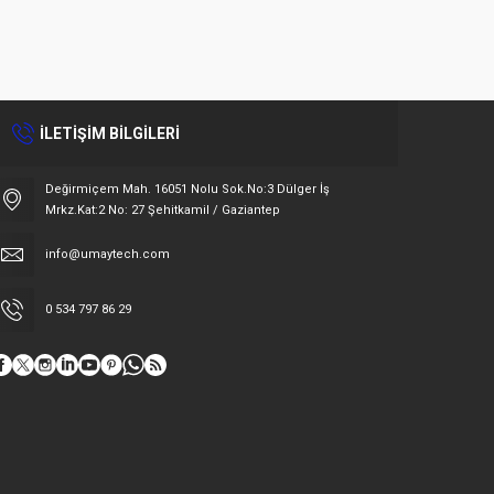
İLETİŞİM BİLGİLERİ
Değirmiçem Mah. 16051 Nolu Sok.No:3 Dülger İş
Mrkz.Kat:2 No: 27 Şehitkamil / Gaziantep
info@umaytech.com
0 534 797 86 29