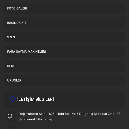
FOTO GALERI
BASINDA BIZ
S.S.S.
PARA SAYMA MAKİNELERİ
BLOG
ÜRÜNLER
İLETİŞİM BİLGİLERİ
Müşteri Temsilcisi
Değirmiçem Mah. 16051 Nolu Sok.No:3 Dülger İş Mrkz.Kat:2 No: 27
Şehitkamil / Gaziantep