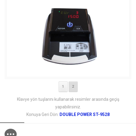
1
2
Klavye yön tuşlarını kullanarak resimler arasında geçiş
yapabilirsiniz.
Konuya Geri Dön:
DOUBLE POWER ST-9528