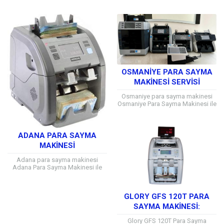
Her Marka ve Model için Teknik
Servis Hizmeti Alabilirsiniz Mersin
ve...
OSMANIYE PARA SAYMA
MAKINESI SERVISI
Osmaniye para sayma makinesi
Osmaniye Para Sayma Makinesi ile
Her Marka ve Model için Teknik
Servis Hizmeti Alabilirsiniz
Osmaniye ve...
ADANA PARA SAYMA
MAKINESI
Adana para sayma makinesi
Adana Para Sayma Makinesi ile
Her Marka ve Model için Teknik
Servis Hizmeti Alabilirsiniz Adana
ve...
GLORY GFS 120T PARA
SAYMA MAKINESI:
İŞLETMELER İÇIN HIZLI VE
Glory GFS 120T Para Sayma