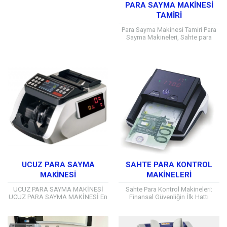
PARA SAYMA MAKINESI
TAMIRI
Para Sayma Makinesi Tamiri Para
Sayma Makineleri, Sahte para
dedektörleri ve Bozuk para sayma
makineleri sektöründe satış ve
teknik servis...
UCUZ PARA SAYMA
SAHTE PARA KONTROL
MAKİNESİ
MAKINELERI
UCUZ PARA SAYMA MAKİNESİ
Sahte Para Kontrol Makineleri:
UCUZ PARA SAYMA MAKİNESİ En
Finansal Güvenliğin İlk Hattı
Ucuz Para Sayma
Günümüzde işletmeler, sahte para
Makinesi ihtiyaçlarınızı sitemizde
riskiyle başa çıkmak ve finansal
bulmanız mümkündür. Her bütçeye
güvenliği sağlamak için...