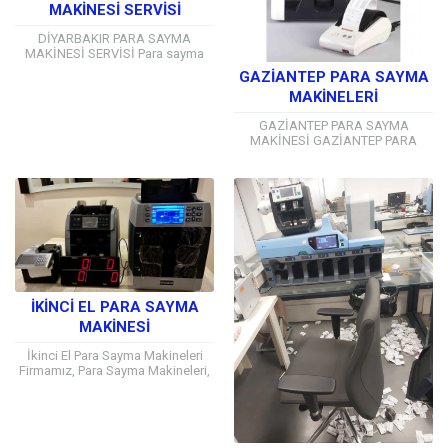
MAKİNESİ SERVİSİ
DİYARBAKIR PARA SAYMA
MAKİNESİ SERVİSİ Para sayma
makinesi ofis kullanımı için ideal
GAZİANTEP PARA SAYMA
güvenlik ve zaman kazanımı
MAKİNELERİ
sağlayan önemli araçları arasında
yer...
GAZİANTEP PARA SAYMA
MAKİNESİ GAZİANTEP PARA
SAYMA MAKİNESİ Para sayma
makinesi ofis kullanımı için ideal
güvenlik ve zaman kazanımı
sağlayan önemli...
İKINCI EL PARA SAYMA
MAKINESI
İkinci El Para Sayma Makineleri
Firmamız, Para Sayma Makineleri,
sıfır ürünlerde olduğu gibi ikinci el
ürünlerde de aynı ciddiyetle
faaliyet...