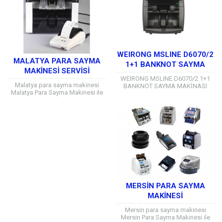
WEIRONG MSLINE D6070/2
MALATYA PARA SAYMA
1+1 BANKNOT SAYMA
MAKINESI SERVISI
MAKİNASI
WEIRONG MSLINE D6070/2 1+1
Malatya para sayma makinesi
BANKNOT SAYMA MAKİNASI
Malatya Para Sayma Makinesi ile
WEIRONG 52 Ülke banknotunun
Her Marka ve Model için Teknik
otomatik sayımı, FIT UNFIT ATM
Servis Hizmeti Alabilirsiniz Mersin
‘ye banknot hazırlama, network...
ve...
MERSIN PARA SAYMA
MAKINESI
Mersin para sayma makinesi
Mersin Para Sayma Makinesi ile