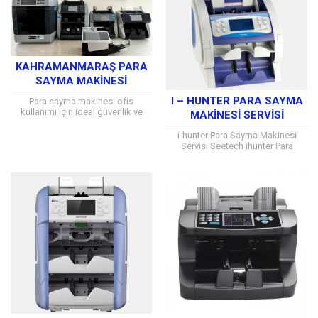
ve ihtiyaca...
KAHRAMANMARAŞ PARA
SAYMA MAKINESI
I – HUNTER PARA SAYMA
Para sayma makinesi ofis
kullanımı için ideal güvenlik ve
MAKINESI SERVISI
zaman kazanımı sağlayan önemli
araçları arasında yer alıyor. Gün
i-hunter Para Sayma Makinesi
içinde para sayma...
Servisi Seetech ihunter Para
Sayma makinesi, çift katlı para
sayma makineleri arasında en çok
tercih edilen...
Müşteri Temsilcisi