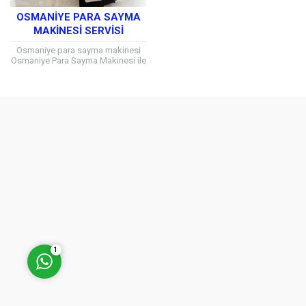
OSMANIYE PARA SAYMA
MAKINESI SERVISI
Osmaniye para sayma makinesi
Osmaniye Para Sayma Makinesi ile
Her Marka ve Model için Teknik
Müşteri Temsilcisi
Servis Hizmeti Alabilirsiniz
Osmaniye ve...
Cevap Yaz
1